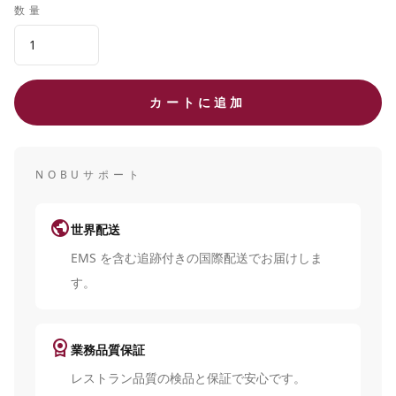
数量
カートに追加
NOBUサポート
public
世界配送
EMS を含む追跡付きの国際配送でお届けしま
す。
license
業務品質保証
レストラン品質の検品と保証で安心です。