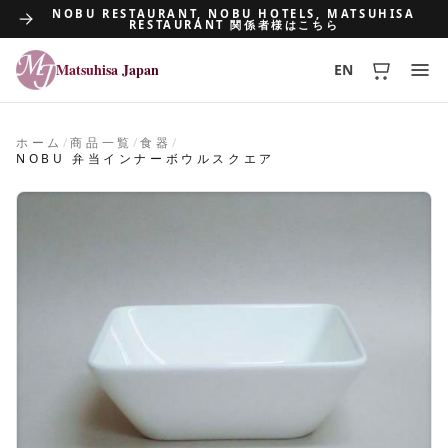
NOBU RESTAURANT, NOBU HOTELS, MATSUHISA
RESTAURANT 関係者様はこちら
Matsuhisa Japan
EN
Matsuhisa Japan
ホーム
/
商品一覧
/
食器
/
NOBU 弁当インナーボウルスクエア