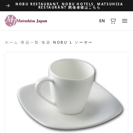
NOBU RESTAURANT, NOBU HOTELS, MATSUHISA
RESTAURANT 関係者様はこちら
Matsuhisa Japan
EN
Matsuhisa Japan
ホーム
/
商品一覧
/
食器
/
NOBU L ソーサー