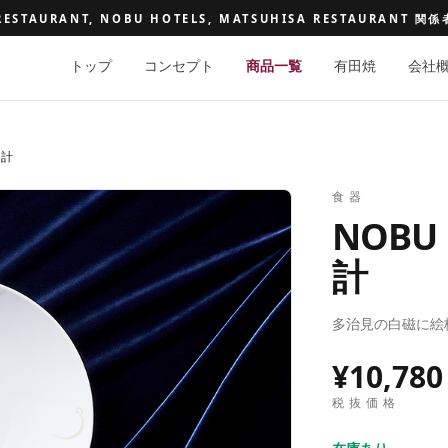
RESTAURANT, NOBU HOTELS, MATSUHISA RESTAURANT 
トップ
コンセプト
商品一覧
有田焼
会社
時計
食器
NOB
計
多治見の白磁に絵
¥10,780
税抜価格