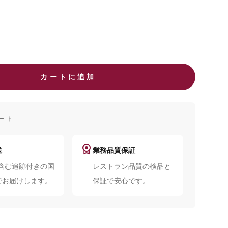
カートに追加
ート
license
送
業務品質保証
を含む追跡付きの国
レストラン品質の検品と
でお届けします。
保証で安心です。