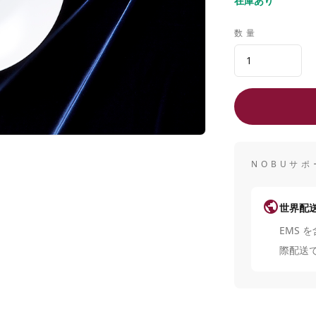
在庫あり
数量
NOBUサポ
public
世界配
EMS 
際配送